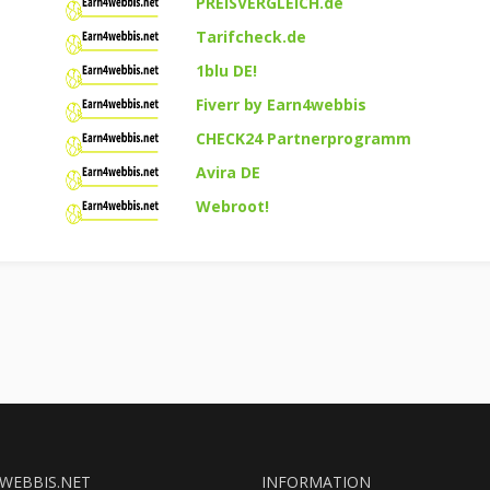
PREISVERGLEICH.de
Tarifcheck.de
1blu DE!
Fiverr by Earn4webbis
CHECK24 Partnerprogramm
Avira DE
Webroot!
WEBBIS.NET
INFORMATION