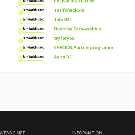
PREISVERGLEICH.de
Tarifcheck.de
1blu DE!
Fiverr by Earn4webbis
tryforyou
CHECK24 Partnerprogramm
Avira DE
WEBBIS.NET
INFORMATION